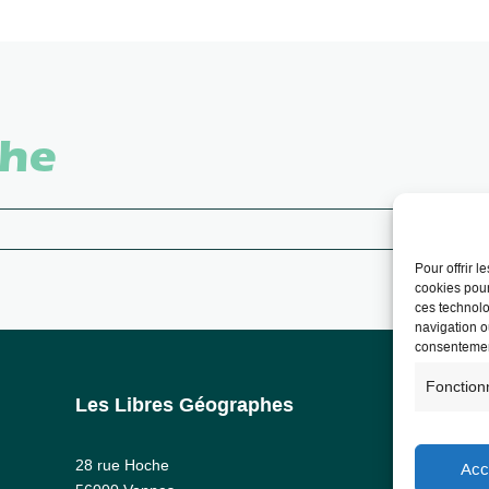
che
Pour offrir 
cookies pour
ces technolo
navigation ou
consentement
Fonction
Les Libres Géographes
Info
Ment
28 rue Hoche
Acc
RG