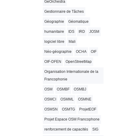
GeOrchestra
Gestionnaire de Tâches
Géographie
Géomatique
humanitaire
IDS
IRD
JOSM
logiciel libre
Mali
Néo-géographie
OCHA
OIF
OIF-DFEN
OpenStreetMap
Organisation Internationale de la
Francophonie
OSM
OSMBF
OSMBJ
OSMCI
OSMML
OSMNE
OSMSN
OSMTG
ProjetEOF
Projet Espace OSM Francophone
renforcement de capacités
SIG