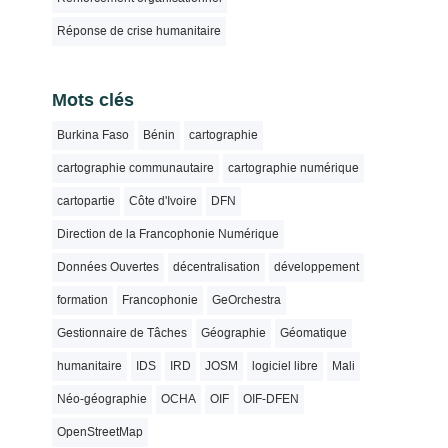
Réponse de crise humanitaire
Mots clés
Burkina Faso
Bénin
cartographie
cartographie communautaire
cartographie numérique
cartopartie
Côte d'Ivoire
DFN
Direction de la Francophonie Numérique
Données Ouvertes
décentralisation
développement
formation
Francophonie
GeOrchestra
Gestionnaire de Tâches
Géographie
Géomatique
humanitaire
IDS
IRD
JOSM
logiciel libre
Mali
Néo-géographie
OCHA
OIF
OIF-DFEN
OpenStreetMap