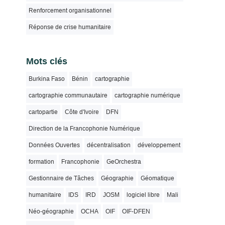
Renforcement organisationnel
Réponse de crise humanitaire
Mots clés
Burkina Faso
Bénin
cartographie
cartographie communautaire
cartographie numérique
cartopartie
Côte d'Ivoire
DFN
Direction de la Francophonie Numérique
Données Ouvertes
décentralisation
développement
formation
Francophonie
GeOrchestra
Gestionnaire de Tâches
Géographie
Géomatique
humanitaire
IDS
IRD
JOSM
logiciel libre
Mali
Néo-géographie
OCHA
OIF
OIF-DFEN