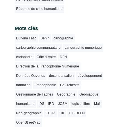
Réponse de crise humanitaire
Mots clés
Burkina Faso
Bénin
cartographie
cartographie communautaire
cartographie numérique
cartopartie
Côte d'Ivoire
DFN
Direction de la Francophonie Numérique
Données Ouvertes
décentralisation
développement
formation
Francophonie
GeOrchestra
Gestionnaire de Tâches
Géographie
Géomatique
humanitaire
IDS
IRD
JOSM
logiciel libre
Mali
Néo-géographie
OCHA
OIF
OIF-DFEN
OpenStreetMap