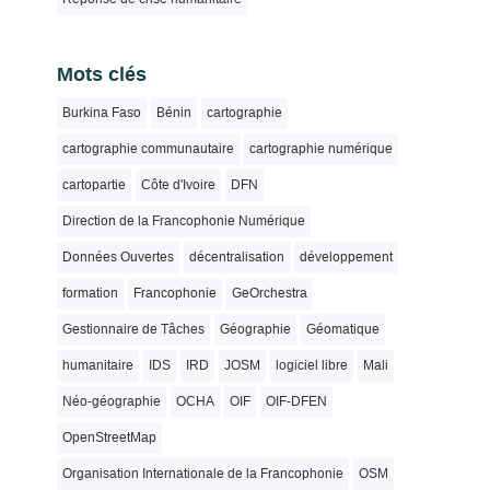
Mots clés
Burkina Faso
Bénin
cartographie
cartographie communautaire
cartographie numérique
cartopartie
Côte d'Ivoire
DFN
Direction de la Francophonie Numérique
Données Ouvertes
décentralisation
développement
formation
Francophonie
GeOrchestra
Gestionnaire de Tâches
Géographie
Géomatique
humanitaire
IDS
IRD
JOSM
logiciel libre
Mali
Néo-géographie
OCHA
OIF
OIF-DFEN
OpenStreetMap
Organisation Internationale de la Francophonie
OSM