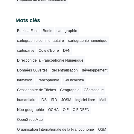
Mots clés
Burkina Faso
Bénin
cartographie
cartographie communautaire
cartographie numérique
cartopartie
Côte d'Ivoire
DFN
Direction de la Francophonie Numérique
Données Ouvertes
décentralisation
développement
formation
Francophonie
GeOrchestra
Gestionnaire de Tâches
Géographie
Géomatique
humanitaire
IDS
IRD
JOSM
logiciel libre
Mali
Néo-géographie
OCHA
OIF
OIF-DFEN
OpenStreetMap
Organisation Internationale de la Francophonie
OSM