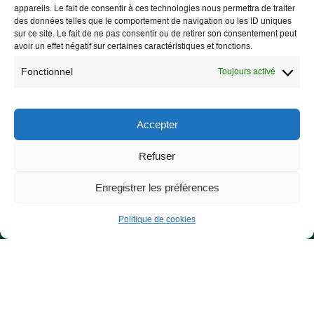
appareils. Le fait de consentir à ces technologies nous permettra de traiter
Les Libres Géographes
des données telles que le comportement de navigation ou les ID uniques
sur ce site. Le fait de ne pas consentir ou de retirer son consentement peut
avoir un effet négatif sur certaines caractéristiques et fonctions.
28 rue Hoche
Fonctionnel
Toujours activé
56000 Vannes
— Nous contacter
Accepter
Refuser
Informations légales
Enregistrer les préférences
Mentions légales
RGPD
Politique de cookies
Site développé par
Roxane LE BRETON alias Samloorie