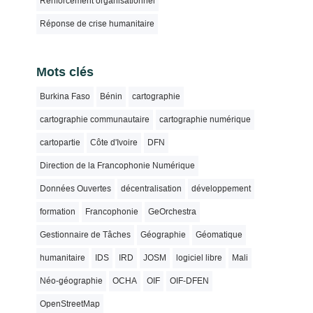
Renforcement organisationnel
Réponse de crise humanitaire
Mots clés
Burkina Faso
Bénin
cartographie
cartographie communautaire
cartographie numérique
cartopartie
Côte d'Ivoire
DFN
Direction de la Francophonie Numérique
Données Ouvertes
décentralisation
développement
formation
Francophonie
GeOrchestra
Gestionnaire de Tâches
Géographie
Géomatique
humanitaire
IDS
IRD
JOSM
logiciel libre
Mali
Néo-géographie
OCHA
OIF
OIF-DFEN
OpenStreetMap