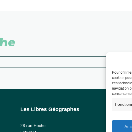
che
Pour offrir 
cookies pour
ces technolo
navigation ou
consentement
Fonction
Les Libres Géographes
Info
Ment
28 rue Hoche
Acc
RG