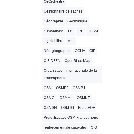
GeOrchestra
Gestionnaire de Tâches
Géographie
Géomatique
humanitaire
IDS
IRD
JOSM
logiciel libre
Mali
Néo-géographie
OCHA
OIF
OIF-DFEN
OpenStreetMap
Organisation Internationale de la
Francophonie
OSM
OSMBF
OSMBJ
OSMCI
OSMML
OSMNE
OSMSN
OSMTG
ProjetEOF
Projet Espace OSM Francophone
renforcement de capacités
SIG