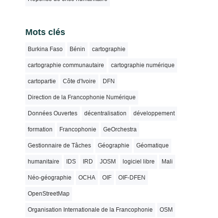
Mots clés
Burkina Faso
Bénin
cartographie
cartographie communautaire
cartographie numérique
cartopartie
Côte d'Ivoire
DFN
Direction de la Francophonie Numérique
Données Ouvertes
décentralisation
développement
formation
Francophonie
GeOrchestra
Gestionnaire de Tâches
Géographie
Géomatique
humanitaire
IDS
IRD
JOSM
logiciel libre
Mali
Néo-géographie
OCHA
OIF
OIF-DFEN
OpenStreetMap
Organisation Internationale de la Francophonie
OSM