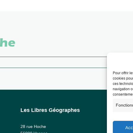
che
Pour offrir 
cookies pour
ces technolo
navigation ou
consentement
Fonction
Les Libres Géographes
Info
Ment
28 rue Hoche
Acc
RG