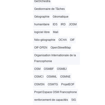
GeOrchestra
Gestionnaire de Tâches
Géographie
Géomatique
humanitaire
IDS
IRD
JOSM
logiciel libre
Mali
Néo-géographie
OCHA
OIF
OIF-DFEN
OpenStreetMap
Organisation Internationale de la
Francophonie
OSM
OSMBF
OSMBJ
OSMCI
OSMML
OSMNE
OSMSN
OSMTG
ProjetEOF
Projet Espace OSM Francophone
renforcement de capacités
SIG