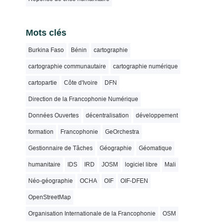
Mots clés
Burkina Faso
Bénin
cartographie
cartographie communautaire
cartographie numérique
cartopartie
Côte d'Ivoire
DFN
Direction de la Francophonie Numérique
Données Ouvertes
décentralisation
développement
formation
Francophonie
GeOrchestra
Gestionnaire de Tâches
Géographie
Géomatique
humanitaire
IDS
IRD
JOSM
logiciel libre
Mali
Néo-géographie
OCHA
OIF
OIF-DFEN
OpenStreetMap
Organisation Internationale de la Francophonie
OSM