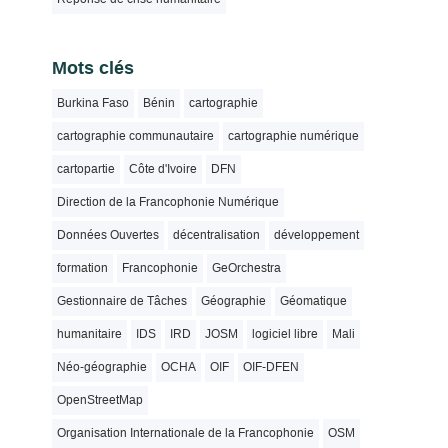
Mots clés
Burkina Faso
Bénin
cartographie
cartographie communautaire
cartographie numérique
cartopartie
Côte d'Ivoire
DFN
Direction de la Francophonie Numérique
Données Ouvertes
décentralisation
développement
formation
Francophonie
GeOrchestra
Gestionnaire de Tâches
Géographie
Géomatique
humanitaire
IDS
IRD
JOSM
logiciel libre
Mali
Néo-géographie
OCHA
OIF
OIF-DFEN
OpenStreetMap
Organisation Internationale de la Francophonie
OSM