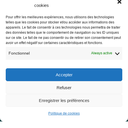
cookies
Pour offrir les meilleures expériences, nous utilisons des technologies
telles que les cookies pour stocker et/ou accéder aux informations des
Les Libres Géographes
appareils. Le fait de consentir à ces technologies nous permettra de traiter
des données telles que le comportement de navigation ou les ID uniques
sur ce site. Le fait de ne pas consentir ou de retirer son consentement peut
28 rue Hoche
avoir un effet négatif sur certaines caractéristiques et fonctions.
56000 Vannes
Fonctionnel
Always active
— Contact us
Accepter
Refuser
Legal notice
Legal Notice
Enregistrer les préférences
Privacy Policy and GDPR
Politique de cookies