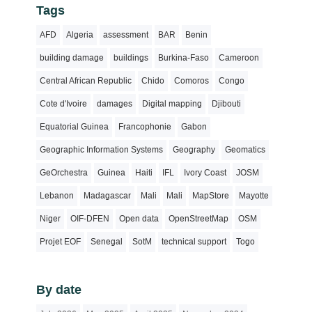
Tags
AFD
Algeria
assessment
BAR
Benin
building damage
buildings
Burkina-Faso
Cameroon
Central African Republic
Chido
Comoros
Congo
Cote d'Ivoire
damages
Digital mapping
Djibouti
Equatorial Guinea
Francophonie
Gabon
Geographic Information Systems
Geography
Geomatics
GeOrchestra
Guinea
Haiti
IFL
Ivory Coast
JOSM
Lebanon
Madagascar
Mali
Mali
MapStore
Mayotte
Niger
OIF-DFEN
Open data
OpenStreetMap
OSM
Projet EOF
Senegal
SotM
technical support
Togo
By date