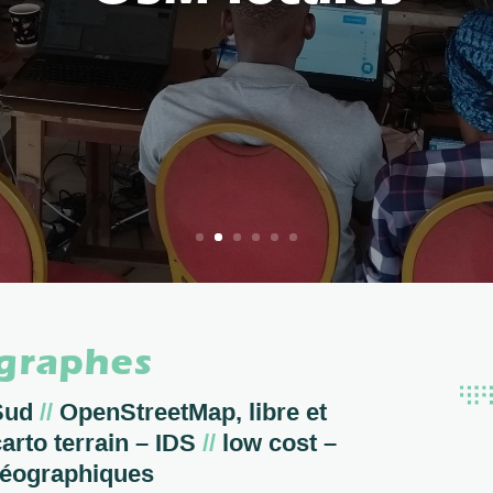
ographes
 Sud
//
OpenStreetMap, libre et
arto terrain – IDS
//
low cost –
ographiques