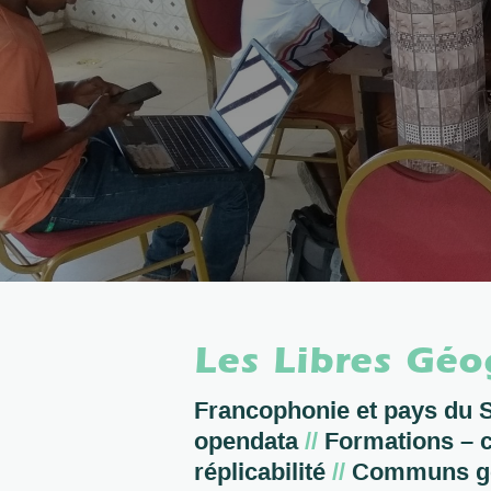
Les Libres Gé
Francophonie et pays du
opendata
//
Formations – c
réplicabilité
//
Communs gé