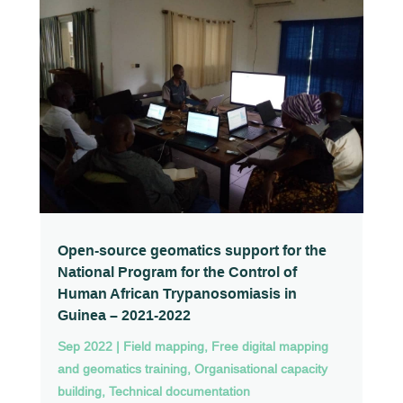
Open-source geomatics support for the
National Program for the Control of
Human African Trypanosomiasis in
Guinea – 2021-2022
Sep 2022
|
Field mapping
,
Free digital mapping
and geomatics training
,
Organisational capacity
building
,
Technical documentation