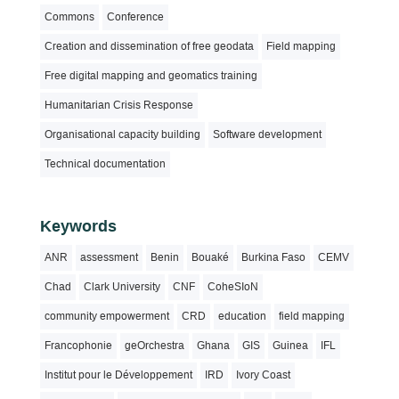
Commons
Conference
Creation and dissemination of free geodata
Field mapping
Free digital mapping and geomatics training
Humanitarian Crisis Response
Organisational capacity building
Software development
Technical documentation
Keywords
ANR
assessment
Benin
Bouaké
Burkina Faso
CEMV
Chad
Clark University
CNF
CoheSIoN
community empowerment
CRD
education
field mapping
Francophonie
geOrchestra
Ghana
GIS
Guinea
IFL
Institut pour le Développement
IRD
Ivory Coast