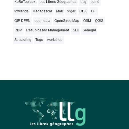
KoBoToolbox
Les Libres Géographes
LLg
Lomé
lowlands
Madagascar
Mali
Niger
ODK
OIF
OIF-DFEN
open data
OpenStreetMap
OSM
QGIS
RBM
Result-based Management
SDI
Senegal
Structuring
Togo
workshop