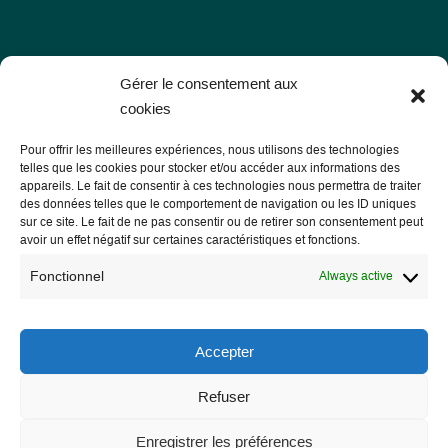
Les Libres Géographes
Gérer le consentement aux
cookies
28 rue Hoche
Pour offrir les meilleures expériences, nous utilisons des technologies
56000 Vannes
telles que les cookies pour stocker et/ou accéder aux informations des
appareils. Le fait de consentir à ces technologies nous permettra de traiter
— Contact us
des données telles que le comportement de navigation ou les ID uniques
sur ce site. Le fait de ne pas consentir ou de retirer son consentement peut
avoir un effet négatif sur certaines caractéristiques et fonctions.
Fonctionnel
Always active
Legal notice
Legal Notice
Accepter
Privacy Policy and GDPR
Refuser
Enregistrer les préférences