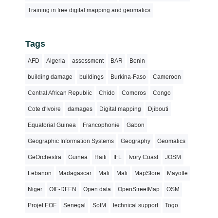
Training in free digital mapping and geomatics
Tags
AFD
Algeria
assessment
BAR
Benin
building damage
buildings
Burkina-Faso
Cameroon
Central African Republic
Chido
Comoros
Congo
Cote d'Ivoire
damages
Digital mapping
Djibouti
Equatorial Guinea
Francophonie
Gabon
Geographic Information Systems
Geography
Geomatics
GeOrchestra
Guinea
Haiti
IFL
Ivory Coast
JOSM
Lebanon
Madagascar
Mali
Mali
MapStore
Mayotte
Niger
OIF-DFEN
Open data
OpenStreetMap
OSM
Projet EOF
Senegal
SotM
technical support
Togo