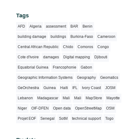
Tags
AFD
Algeria
assessment
BAR
Benin
building damage
buildings
Burkina-Faso
Cameroon
Central African Republic
Chido
Comoros
Congo
Cote d'Ivoire
damages
Digital mapping
Djibouti
Equatorial Guinea
Francophonie
Gabon
Geographic Information Systems
Geography
Geomatics
GeOrchestra
Guinea
Haiti
IFL
Ivory Coast
JOSM
Lebanon
Madagascar
Mali
Mali
MapStore
Mayotte
Niger
OIF-DFEN
Open data
OpenStreetMap
OSM
Projet EOF
Senegal
SotM
technical support
Togo