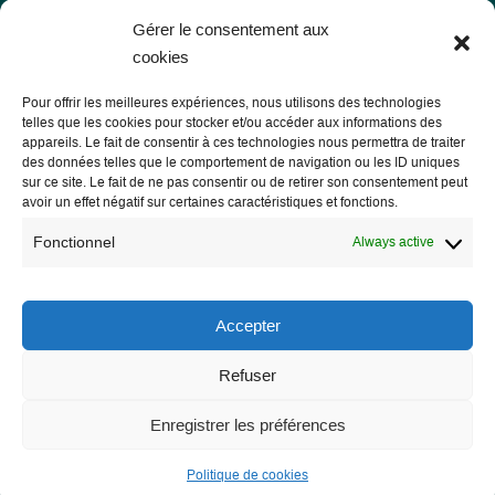
Gérer le consentement aux
cookies
Pour offrir les meilleures expériences, nous utilisons des technologies
telles que les cookies pour stocker et/ou accéder aux informations des
Les Libres Géographes
appareils. Le fait de consentir à ces technologies nous permettra de traiter
des données telles que le comportement de navigation ou les ID uniques
sur ce site. Le fait de ne pas consentir ou de retirer son consentement peut
28 rue Hoche
avoir un effet négatif sur certaines caractéristiques et fonctions.
56000 Vannes
Fonctionnel
Always active
— Contact us
Accepter
Refuser
Legal notice
Legal Notice
Enregistrer les préférences
Privacy Policy and GDPR
Politique de cookies