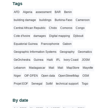
Tags
AFD
Algeria
assessment
BAR
Benin
building damage
buildings
Burkina-Faso
Cameroon
Central African Republic
Chido
Comoros
Congo
Cote d'Ivoire
damages
Digital mapping
Djibouti
Equatorial Guinea
Francophonie
Gabon
Geographic Information Systems
Geography
Geomatics
GeOrchestra
Guinea
Haiti
IFL
Ivory Coast
JOSM
Lebanon
Madagascar
Mali
Mali
MapStore
Mayotte
Niger
OIF-DFEN
Open data
OpenStreetMap
OSM
Projet EOF
Senegal
SotM
technical support
Togo
By date