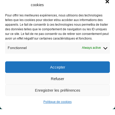
cookies
Pour offrir les meilleures expériences, nous utilisons des technologies
telles que les cookies pour stocker et/ou accéder aux informations des
Les Libres Géographes
appareils. Le fait de consentir à ces technologies nous permettra de traiter
des données telles que le comportement de navigation ou les ID uniques
sur ce site. Le fait de ne pas consentir ou de retirer son consentement peut
28 rue Hoche
avoir un effet négatif sur certaines caractéristiques et fonctions.
56000 Vannes
Fonctionnel
Always active
— Contact us
Accepter
Refuser
Legal notice
Legal Notice
Enregistrer les préférences
Privacy Policy and GDPR
Politique de cookies