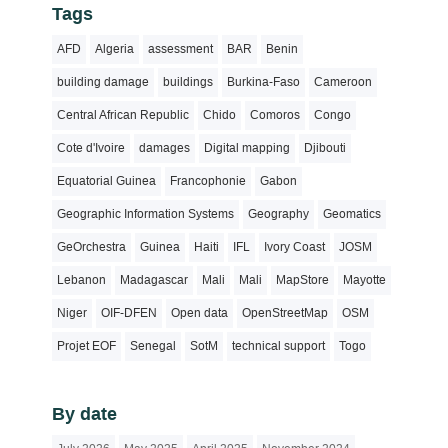
Tags
AFD
Algeria
assessment
BAR
Benin
building damage
buildings
Burkina-Faso
Cameroon
Central African Republic
Chido
Comoros
Congo
Cote d'Ivoire
damages
Digital mapping
Djibouti
Equatorial Guinea
Francophonie
Gabon
Geographic Information Systems
Geography
Geomatics
GeOrchestra
Guinea
Haiti
IFL
Ivory Coast
JOSM
Lebanon
Madagascar
Mali
Mali
MapStore
Mayotte
Niger
OIF-DFEN
Open data
OpenStreetMap
OSM
Projet EOF
Senegal
SotM
technical support
Togo
By date