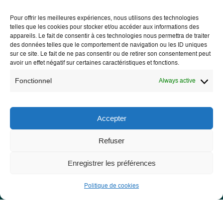
Pour offrir les meilleures expériences, nous utilisons des technologies
telles que les cookies pour stocker et/ou accéder aux informations des
Les Libres Géographes
appareils. Le fait de consentir à ces technologies nous permettra de traiter
des données telles que le comportement de navigation ou les ID uniques
sur ce site. Le fait de ne pas consentir ou de retirer son consentement peut
28 rue Hoche
avoir un effet négatif sur certaines caractéristiques et fonctions.
56000 Vannes
Fonctionnel
Always active
— Contact us
Accepter
Legal notice
Refuser
Legal Notice
Enregistrer les préférences
Privacy Policy and GDPR
Politique de cookies