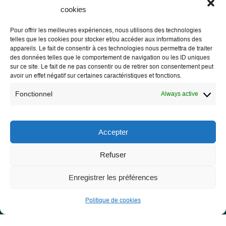
cookies
Pour offrir les meilleures expériences, nous utilisons des technologies
telles que les cookies pour stocker et/ou accéder aux informations des
Les Libres Géographes
appareils. Le fait de consentir à ces technologies nous permettra de traiter
des données telles que le comportement de navigation ou les ID uniques
sur ce site. Le fait de ne pas consentir ou de retirer son consentement peut
28 rue Hoche
avoir un effet négatif sur certaines caractéristiques et fonctions.
56000 Vannes
Fonctionnel
Always active
— Contact us
Accepter
Refuser
Legal notice
Legal Notice
Enregistrer les préférences
Privacy Policy and GDPR
Politique de cookies