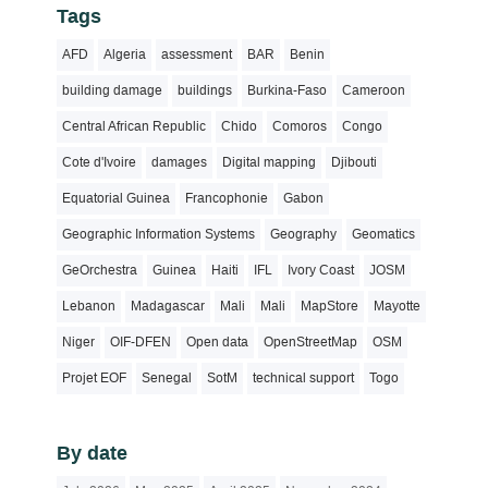
Tags
AFD
Algeria
assessment
BAR
Benin
building damage
buildings
Burkina-Faso
Cameroon
Central African Republic
Chido
Comoros
Congo
Cote d'Ivoire
damages
Digital mapping
Djibouti
Equatorial Guinea
Francophonie
Gabon
Geographic Information Systems
Geography
Geomatics
GeOrchestra
Guinea
Haiti
IFL
Ivory Coast
JOSM
Lebanon
Madagascar
Mali
Mali
MapStore
Mayotte
Niger
OIF-DFEN
Open data
OpenStreetMap
OSM
Projet EOF
Senegal
SotM
technical support
Togo
By date