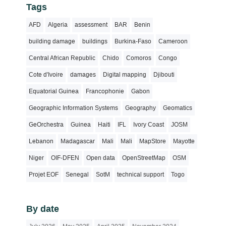
Tags
AFD
Algeria
assessment
BAR
Benin
building damage
buildings
Burkina-Faso
Cameroon
Central African Republic
Chido
Comoros
Congo
Cote d'Ivoire
damages
Digital mapping
Djibouti
Equatorial Guinea
Francophonie
Gabon
Geographic Information Systems
Geography
Geomatics
GeOrchestra
Guinea
Haiti
IFL
Ivory Coast
JOSM
Lebanon
Madagascar
Mali
Mali
MapStore
Mayotte
Niger
OIF-DFEN
Open data
OpenStreetMap
OSM
Projet EOF
Senegal
SotM
technical support
Togo
By date