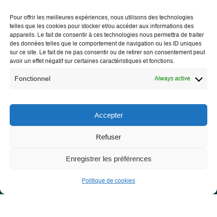
Pour offrir les meilleures expériences, nous utilisons des technologies
telles que les cookies pour stocker et/ou accéder aux informations des
Les Libres Géographes
appareils. Le fait de consentir à ces technologies nous permettra de traiter
des données telles que le comportement de navigation ou les ID uniques
sur ce site. Le fait de ne pas consentir ou de retirer son consentement peut
28 rue Hoche
avoir un effet négatif sur certaines caractéristiques et fonctions.
56000 Vannes
Fonctionnel
Always active
— Contact us
Accepter
Legal notice
Refuser
Legal Notice
Enregistrer les préférences
Privacy Policy and GDPR
Politique de cookies