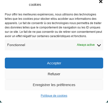
cookies
Pour offrir les meilleures expériences, nous utilisons des technologies
telles que les cookies pour stocker et/ou accéder aux informations des
Les Libres Géographes
appareils. Le fait de consentir à ces technologies nous permettra de traiter
des données telles que le comportement de navigation ou les ID uniques
sur ce site. Le fait de ne pas consentir ou de retirer son consentement peut
28 rue Hoche
avoir un effet négatif sur certaines caractéristiques et fonctions.
56000 Vannes
Fonctionnel
Always active
— Contact us
Accepter
Refuser
Legal notice
Legal Notice
Enregistrer les préférences
Privacy Policy and GDPR
Politique de cookies