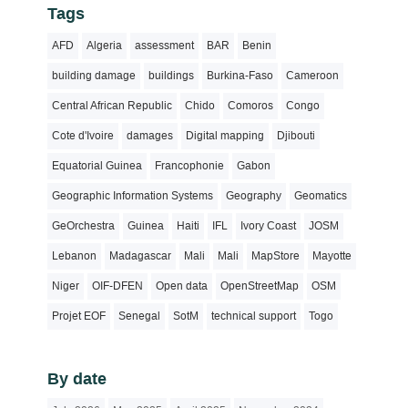
Tags
AFD
Algeria
assessment
BAR
Benin
building damage
buildings
Burkina-Faso
Cameroon
Central African Republic
Chido
Comoros
Congo
Cote d'Ivoire
damages
Digital mapping
Djibouti
Equatorial Guinea
Francophonie
Gabon
Geographic Information Systems
Geography
Geomatics
GeOrchestra
Guinea
Haiti
IFL
Ivory Coast
JOSM
Lebanon
Madagascar
Mali
Mali
MapStore
Mayotte
Niger
OIF-DFEN
Open data
OpenStreetMap
OSM
Projet EOF
Senegal
SotM
technical support
Togo
By date