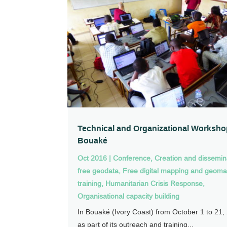
Technical and Organizational Worksho
Bouaké
Oct 2016
|
Conference
,
Creation and dissemin
free geodata
,
Free digital mapping and geoma
training
,
Humanitarian Crisis Response
,
Organisational capacity building
In Bouaké (Ivory Coast) from October 1 to 21,
as part of its outreach and training...