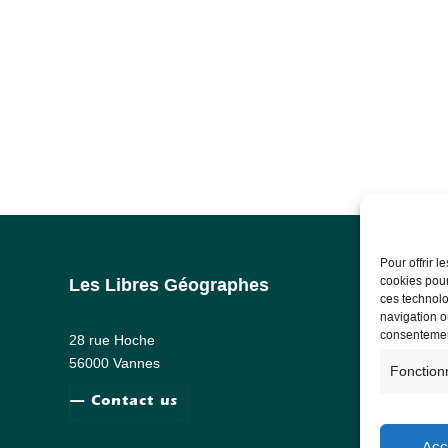
Pour offrir 
cookies pour
Les Libres Géographes
Lega
ces technolo
navigation ou
Lega
consentement
28 rue Hoche
Priv
56000 Vannes
Fonction
— Contact us
Acc