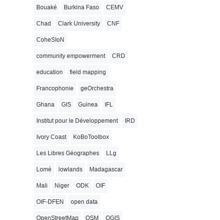
Bouaké
Burkina Faso
CEMV
Chad
Clark University
CNF
CoheSIoN
community empowerment
CRD
education
field mapping
Francophonie
geOrchestra
Ghana
GIS
Guinea
IFL
Institut pour le Développement
IRD
Ivory Coast
KoBoToolbox
Les Libres Géographes
LLg
Lomé
lowlands
Madagascar
Mali
Niger
ODK
OIF
OIF-DFEN
open data
OpenStreetMap
OSM
QGIS