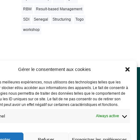
RBM
Result-based Management
SDI
Senegal
Structuring
Togo
workshop
Gérer le consentement aux cookies
les meilleures expériences, nous utilisons des technologies telles que les
 stocker et/ou accéder aux informations des appareils. Le fait de consentir à
l notice
gies nous permettra de traiter des données telles que le comportement de
 les ID uniques sur ce site. Le fait de ne pas consentir ou de retirer son
l Notice
 peut avoir un effet négatif sur certaines caractéristiques et fonctions.
acy Policy and GDPR
nel
Always active
epter
Refuser
Enregistrer les préférences