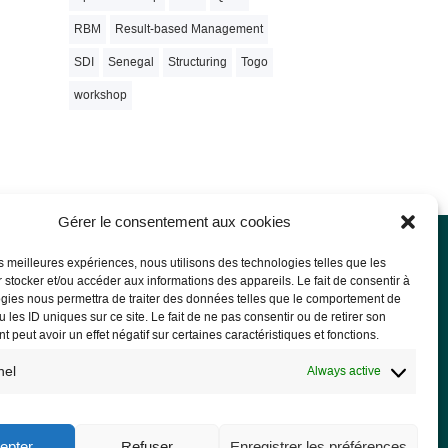
RBM
Result-based Management
SDI
Senegal
Structuring
Togo
workshop
Gérer le consentement aux cookies
les meilleures expériences, nous utilisons des technologies telles que les
 stocker et/ou accéder aux informations des appareils. Le fait de consentir à
l notice
gies nous permettra de traiter des données telles que le comportement de
 les ID uniques sur ce site. Le fait de ne pas consentir ou de retirer son
l Notice
 peut avoir un effet négatif sur certaines caractéristiques et fonctions.
acy Policy and GDPR
nel
Always active
epter
Refuser
Enregistrer les préférences