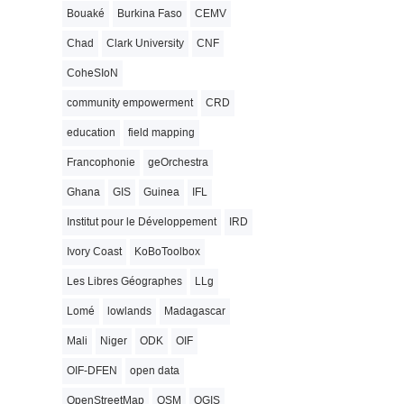
Bouaké
Burkina Faso
CEMV
Chad
Clark University
CNF
CoheSIoN
community empowerment
CRD
education
field mapping
Francophonie
geOrchestra
Ghana
GIS
Guinea
IFL
Institut pour le Développement
IRD
Ivory Coast
KoBoToolbox
Les Libres Géographes
LLg
Lomé
lowlands
Madagascar
Mali
Niger
ODK
OIF
OIF-DFEN
open data
OpenStreetMap
OSM
QGIS