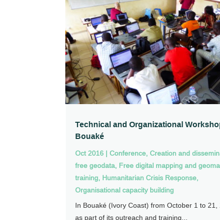
Technical and Organizational Worksho
Bouaké
Oct 2016
|
Conference
,
Creation and dissemin
free geodata
,
Free digital mapping and geoma
training
,
Humanitarian Crisis Response
,
Organisational capacity building
In Bouaké (Ivory Coast) from October 1 to 21,
as part of its outreach and training...