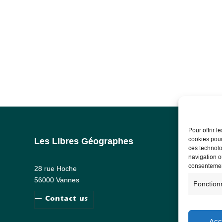
Pour offrir 
cookies pour
Les Libres Géographes
Lega
ces technolo
navigation ou
Lega
consentement
28 rue Hoche
Priv
56000 Vannes
Fonction
— Contact us
Acc