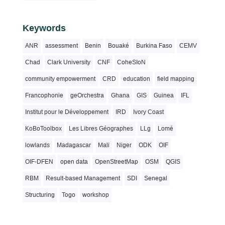
Keywords
ANR
assessment
Benin
Bouaké
Burkina Faso
CEMV
Chad
Clark University
CNF
CoheSIoN
community empowerment
CRD
education
field mapping
Francophonie
geOrchestra
Ghana
GIS
Guinea
IFL
Institut pour le Développement
IRD
Ivory Coast
KoBoToolbox
Les Libres Géographes
LLg
Lomé
lowlands
Madagascar
Mali
Niger
ODK
OIF
OIF-DFEN
open data
OpenStreetMap
OSM
QGIS
RBM
Result-based Management
SDI
Senegal
Structuring
Togo
workshop