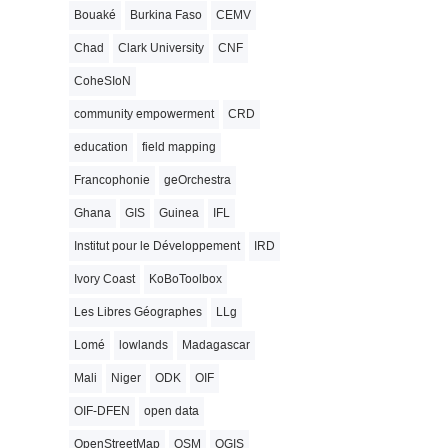
Bouaké
Burkina Faso
CEMV
Chad
Clark University
CNF
CoheSIoN
community empowerment
CRD
education
field mapping
Francophonie
geOrchestra
Ghana
GIS
Guinea
IFL
Institut pour le Développement
IRD
Ivory Coast
KoBoToolbox
Les Libres Géographes
LLg
Lomé
lowlands
Madagascar
Mali
Niger
ODK
OIF
OIF-DFEN
open data
OpenStreetMap
OSM
QGIS