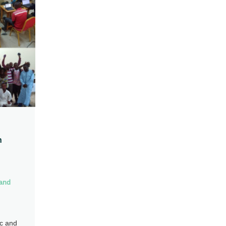
n
 and
c and