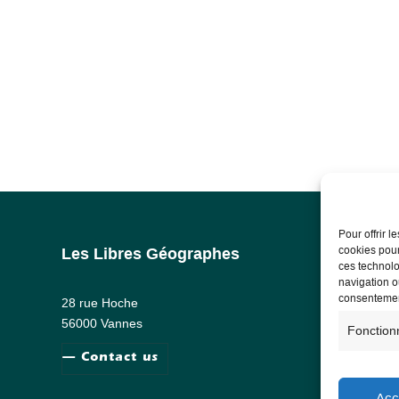
Pour offrir 
cookies pour
Les Libres Géographes
Lega
ces technolo
navigation ou
Lega
consentement
28 rue Hoche
Priv
56000 Vannes
Fonction
— Contact us
Acc