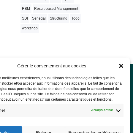
RBM
Result-based Management
SDI
Senegal
Structuring
Togo
workshop
Gérer le consentement aux cookies
les meilleures expériences, nous utilisons des technologies telles que les
 stocker et/ou accéder aux informations des appareils. Le fait de consentir à
l notice
gies nous permettra de traiter des données telles que le comportement de
 les ID uniques sur ce site. Le fait de ne pas consentir ou de retirer son
l Notice
 peut avoir un effet négatif sur certaines caractéristiques et fonctions.
acy Policy and GDPR
nel
Always active
epter
Refuser
Enregistrer les préférences