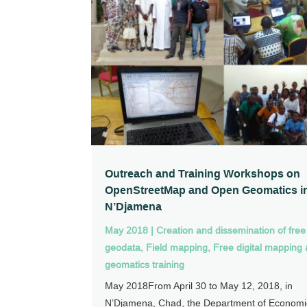
Outreach and Training Workshops on
OpenStreetMap and Open Geomatics i
N’Djamena
May 2018
|
Creation and dissemination of free
geodata
,
Field mapping
,
Free digital mapping
geomatics training
May 2018From April 30 to May 12, 2018, in
N’Djamena, Chad, the Department of Economi