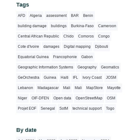
Tags
AFD
Algeria
assessment
BAR
Benin
building damage
buildings
Burkina-Faso
Cameroon
Central African Republic
Chido
Comoros
Congo
Cote d'Ivoire
damages
Digital mapping
Djibouti
Equatorial Guinea
Francophonie
Gabon
Geographic Information Systems
Geography
Geomatics
GeOrchestra
Guinea
Haiti
IFL
Ivory Coast
JOSM
Lebanon
Madagascar
Mali
Mali
MapStore
Mayotte
Niger
OIF-DFEN
Open data
OpenStreetMap
OSM
Projet EOF
Senegal
SotM
technical support
Togo
By date