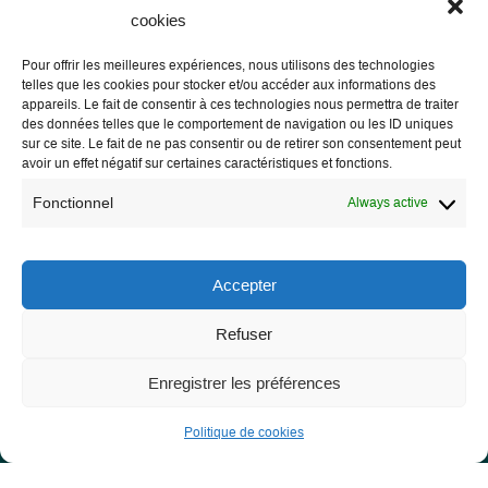
cookies
Pour offrir les meilleures expériences, nous utilisons des technologies
telles que les cookies pour stocker et/ou accéder aux informations des
Les Libres Géographes
appareils. Le fait de consentir à ces technologies nous permettra de traiter
des données telles que le comportement de navigation ou les ID uniques
sur ce site. Le fait de ne pas consentir ou de retirer son consentement peut
28 rue Hoche
avoir un effet négatif sur certaines caractéristiques et fonctions.
56000 Vannes
Fonctionnel
Always active
— Contact us
Accepter
Refuser
Legal notice
Legal Notice
Enregistrer les préférences
Privacy Policy and GDPR
Politique de cookies