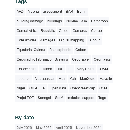
Tags
AFD
Algeria
assessment
BAR
Benin
building damage
buildings
Burkina-Faso
Cameroon
Central African Republic
Chido
Comoros
Congo
Cote d'Ivoire
damages
Digital mapping
Djibouti
Equatorial Guinea
Francophonie
Gabon
Geographic Information Systems
Geography
Geomatics
GeOrchestra
Guinea
Haiti
IFL
Ivory Coast
JOSM
Lebanon
Madagascar
Mali
Mali
MapStore
Mayotte
Niger
OIF-DFEN
Open data
OpenStreetMap
OSM
Projet EOF
Senegal
SotM
technical support
Togo
By date
July 2026
May 2025
April 2025
November 2024