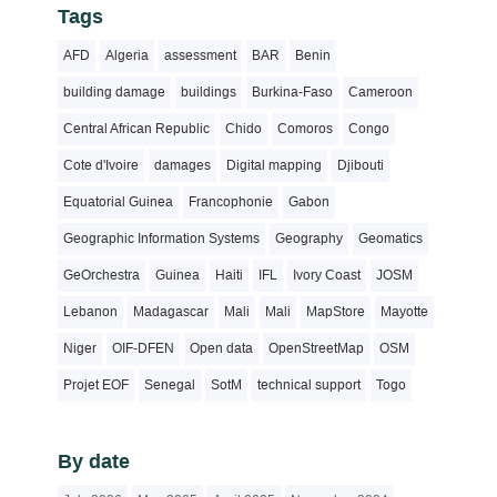
Tags
AFD
Algeria
assessment
BAR
Benin
building damage
buildings
Burkina-Faso
Cameroon
Central African Republic
Chido
Comoros
Congo
Cote d'Ivoire
damages
Digital mapping
Djibouti
Equatorial Guinea
Francophonie
Gabon
Geographic Information Systems
Geography
Geomatics
GeOrchestra
Guinea
Haiti
IFL
Ivory Coast
JOSM
Lebanon
Madagascar
Mali
Mali
MapStore
Mayotte
Niger
OIF-DFEN
Open data
OpenStreetMap
OSM
Projet EOF
Senegal
SotM
technical support
Togo
By date