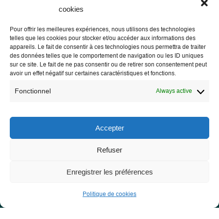
cookies
Pour offrir les meilleures expériences, nous utilisons des technologies
telles que les cookies pour stocker et/ou accéder aux informations des
Les Libres Géographes
appareils. Le fait de consentir à ces technologies nous permettra de traiter
des données telles que le comportement de navigation ou les ID uniques
sur ce site. Le fait de ne pas consentir ou de retirer son consentement peut
28 rue Hoche
avoir un effet négatif sur certaines caractéristiques et fonctions.
56000 Vannes
Fonctionnel
Always active
— Contact us
Accepter
Refuser
Legal notice
Legal Notice
Enregistrer les préférences
Privacy Policy and GDPR
Politique de cookies