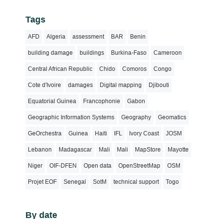
Tags
AFD
Algeria
assessment
BAR
Benin
building damage
buildings
Burkina-Faso
Cameroon
Central African Republic
Chido
Comoros
Congo
Cote d'Ivoire
damages
Digital mapping
Djibouti
Equatorial Guinea
Francophonie
Gabon
Geographic Information Systems
Geography
Geomatics
GeOrchestra
Guinea
Haiti
IFL
Ivory Coast
JOSM
Lebanon
Madagascar
Mali
Mali
MapStore
Mayotte
Niger
OIF-DFEN
Open data
OpenStreetMap
OSM
Projet EOF
Senegal
SotM
technical support
Togo
By date