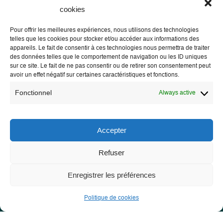
cookies
Pour offrir les meilleures expériences, nous utilisons des technologies
telles que les cookies pour stocker et/ou accéder aux informations des
Les Libres Géographes
appareils. Le fait de consentir à ces technologies nous permettra de traiter
des données telles que le comportement de navigation ou les ID uniques
sur ce site. Le fait de ne pas consentir ou de retirer son consentement peut
28 rue Hoche
avoir un effet négatif sur certaines caractéristiques et fonctions.
56000 Vannes
Fonctionnel
Always active
— Contact us
Accepter
Refuser
Legal notice
Legal Notice
Enregistrer les préférences
Privacy Policy and GDPR
Politique de cookies