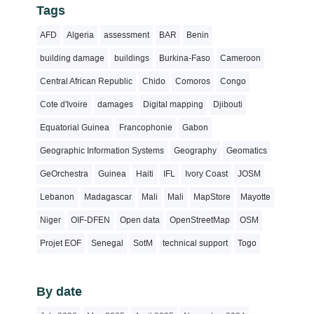
Tags
AFD
Algeria
assessment
BAR
Benin
building damage
buildings
Burkina-Faso
Cameroon
Central African Republic
Chido
Comoros
Congo
Cote d'Ivoire
damages
Digital mapping
Djibouti
Equatorial Guinea
Francophonie
Gabon
Geographic Information Systems
Geography
Geomatics
GeOrchestra
Guinea
Haiti
IFL
Ivory Coast
JOSM
Lebanon
Madagascar
Mali
Mali
MapStore
Mayotte
Niger
OIF-DFEN
Open data
OpenStreetMap
OSM
Projet EOF
Senegal
SotM
technical support
Togo
By date