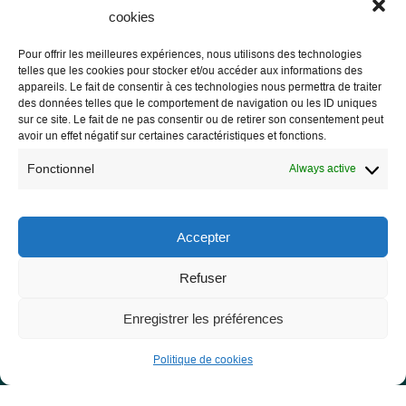
cookies
Pour offrir les meilleures expériences, nous utilisons des technologies
telles que les cookies pour stocker et/ou accéder aux informations des
Les Libres Géographes
appareils. Le fait de consentir à ces technologies nous permettra de traiter
des données telles que le comportement de navigation ou les ID uniques
sur ce site. Le fait de ne pas consentir ou de retirer son consentement peut
28 rue Hoche
avoir un effet négatif sur certaines caractéristiques et fonctions.
56000 Vannes
Fonctionnel
Always active
— Contact us
Accepter
Refuser
Legal notice
Legal Notice
Enregistrer les préférences
Privacy Policy and GDPR
Politique de cookies