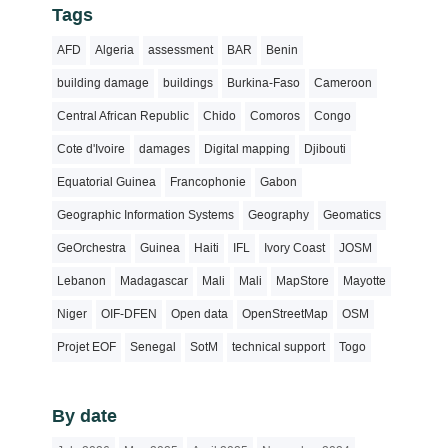
Tags
AFD
Algeria
assessment
BAR
Benin
building damage
buildings
Burkina-Faso
Cameroon
Central African Republic
Chido
Comoros
Congo
Cote d'Ivoire
damages
Digital mapping
Djibouti
Equatorial Guinea
Francophonie
Gabon
Geographic Information Systems
Geography
Geomatics
GeOrchestra
Guinea
Haiti
IFL
Ivory Coast
JOSM
Lebanon
Madagascar
Mali
Mali
MapStore
Mayotte
Niger
OIF-DFEN
Open data
OpenStreetMap
OSM
Projet EOF
Senegal
SotM
technical support
Togo
By date